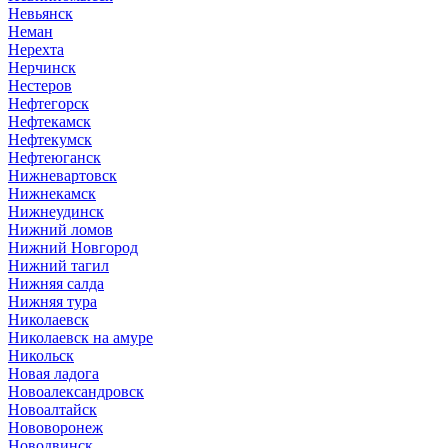
Невьянск
Неман
Нерехта
Нерчинск
Нестеров
Нефтегорск
Нефтекамск
Нефтекумск
Нефтеюганск
Нижневартовск
Нижнекамск
Нижнеудинск
Нижний ломов
Нижний Новгород
Нижний тагил
Нижняя салда
Нижняя тура
Николаевск
Николаевск на амуре
Никольск
Новая ладога
Новоалександровск
Новоалтайск
Нововоронеж
Новодвинск