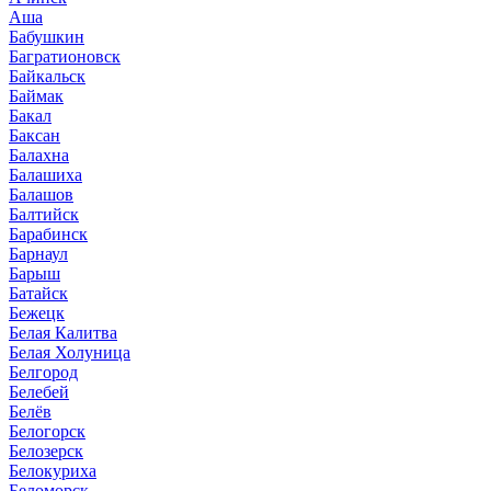
Аша
Бабушкин
Багратионовск
Байкальск
Баймак
Бакал
Баксан
Балахна
Балашиха
Балашов
Балтийск
Барабинск
Барнаул
Барыш
Батайск
Бежецк
Белая Калитва
Белая Холуница
Белгород
Белебей
Белёв
Белогорск
Белозерск
Белокуриха
Беломорск