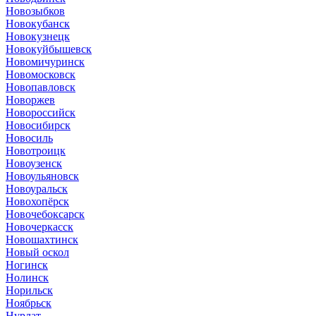
Новозыбков
Новокубанск
Новокузнецк
Новокуйбышевск
Новомичуринск
Новомосковск
Новопавловск
Новоржев
Новороссийск
Новосибирск
Новосиль
Новотроицк
Новоузенск
Новоульяновск
Новоуральск
Новохопёрск
Новочебоксарск
Новочеркасск
Новошахтинск
Новый оскол
Ногинск
Нолинск
Норильск
Ноябрьск
Нурлат