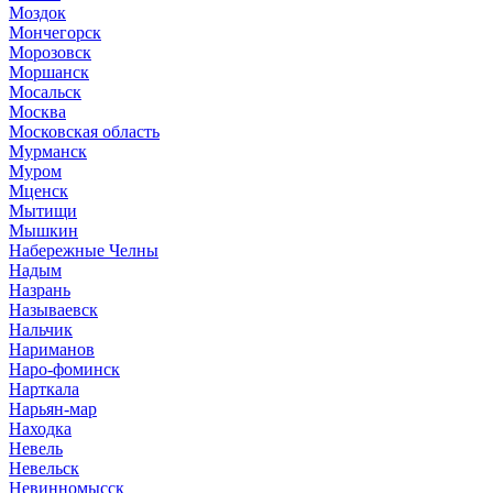
Моздок
Мончегорск
Морозовск
Моршанск
Мосальск
Москва
Московская область
Мурманск
Муром
Мценск
Мытищи
Мышкин
Набережные Челны
Надым
Назрань
Называевск
Нальчик
Нариманов
Наро-фоминск
Нарткала
Нарьян-мар
Находка
Невель
Невельск
Невинномысск