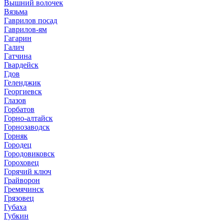
Вышний волочек
Вязьма
Гаврилов посад
Гаврилов-ям
Гагарин
Галич
Гатчина
Гвардейск
Гдов
Геленджик
Георгиевск
Глазов
Горбатов
Горно-алтайск
Горнозаводск
Горняк
Городец
Городовиковск
Гороховец
Горячий ключ
Грайворон
Гремячинск
Грязовец
Губаха
Губкин