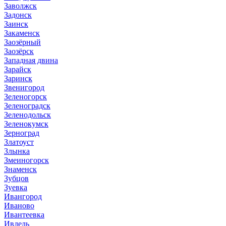
Заволжск
Задонск
Заинск
Закаменск
Заозёрный
Заозёрск
Западная двина
Зарайск
Заринск
Звенигород
Зеленогорск
Зеленоградск
Зеленодольск
Зеленокумск
Зерноград
Златоуст
Злынка
Змеиногорск
Знаменск
Зубцов
Зуевка
Ивангород
Иваново
Ивантеевка
Ивдель