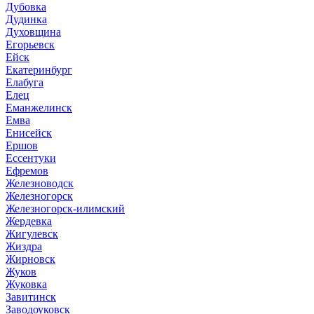
Дубовка
Дудинка
Духовщина
Егорьевск
Ейск
Екатеринбург
Елабуга
Елец
Еманжелинск
Емва
Енисейск
Ершов
Ессентуки
Ефремов
Железноводск
Железногорск
Железногорск-илимский
Жердевка
Жигулевск
Жиздра
Жирновск
Жуков
Жуковка
Завитинск
Заводоуковск