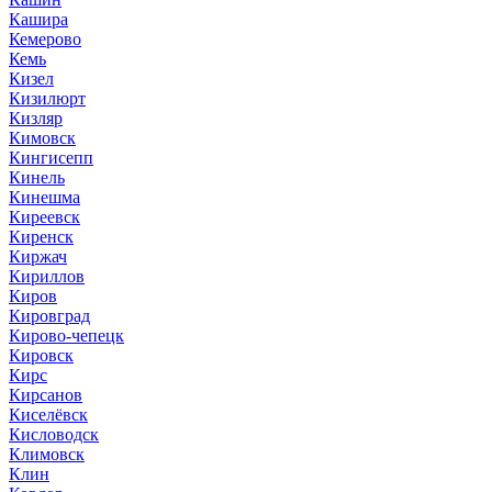
Кашира
Кемерово
Кемь
Кизел
Кизилюрт
Кизляр
Кимовск
Кингисепп
Кинель
Кинешма
Киреевск
Киренск
Киржач
Кириллов
Киров
Кировград
Кирово-чепецк
Кировск
Кирс
Кирсанов
Киселёвск
Кисловодск
Климовск
Клин