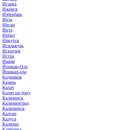
Игарка
Ижевск
Избербаш
Инза
Инсар
Инта
Ирбит
Иркутск
Исилькуль
Искитим
Истра
Ишим
Йошкар-Ола
Йошкар-ола
Кадников
Казань
Калач
Калач на дону
Калачинск
Калининград
Калининск
Калтан
Калуга
Калязин
Камбарка