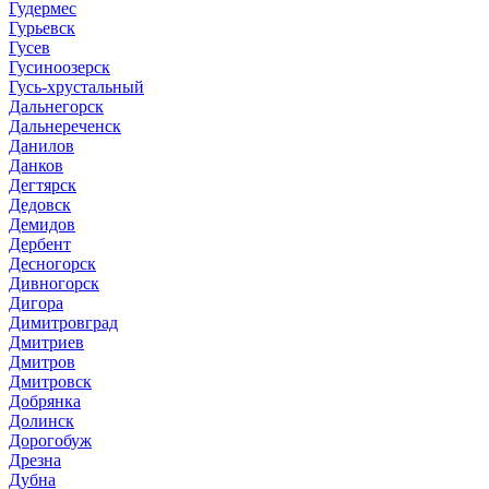
Гудермес
Гурьевск
Гусев
Гусиноозерск
Гусь-хрустальный
Дальнегорск
Дальнереченск
Данилов
Данков
Дегтярск
Дедовск
Демидов
Дербент
Десногорск
Дивногорск
Дигора
Димитровград
Дмитриев
Дмитров
Дмитровск
Добрянка
Долинск
Дорогобуж
Дрезна
Дубна