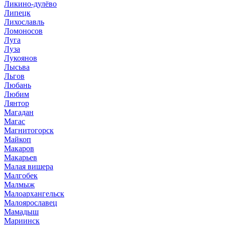
Ликино-дулёво
Липецк
Лихославль
Ломоносов
Луга
Луза
Лукоянов
Лысьва
Льгов
Любань
Любим
Лянтор
Магадан
Магас
Магнитогорск
Майкоп
Макаров
Макарьев
Малая вишера
Малгобек
Малмыж
Малоархангельск
Малоярославец
Мамадыш
Мариинск