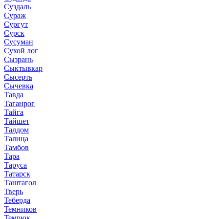
Суздаль
Сураж
Сургут
Сурск
Сусуман
Сухой лог
Сызрань
Сыктывкар
Сысерть
Сычевка
Тавда
Таганрог
Тайга
Тайшет
Талдом
Талица
Тамбов
Тара
Таруса
Татарск
Таштагол
Тверь
Теберда
Темников
Темрюк