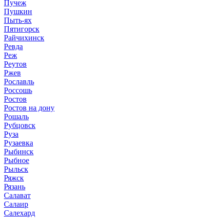
Пучеж
Пушкин
Пыть-ях
Пятигорск
Райчихинск
Ревда
Реж
Реутов
Ржев
Рославль
Россошь
Ростов
Ростов на дону
Рошаль
Рубцовск
Руза
Рузаевка
Рыбинск
Рыбное
Рыльск
Ряжск
Рязань
Салават
Салаир
Салехард