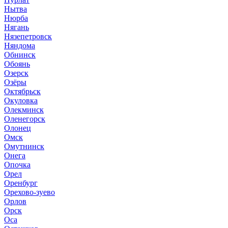
Нытва
Нюрба
Нягань
Нязепетровск
Няндома
Обнинск
Обоянь
Озерск
Озёры
Октябрьск
Окуловка
Олекминск
Оленегорск
Олонец
Омск
Омутнинск
Онега
Опочка
Орел
Оренбург
Орехово-зуево
Орлов
Орск
Оса