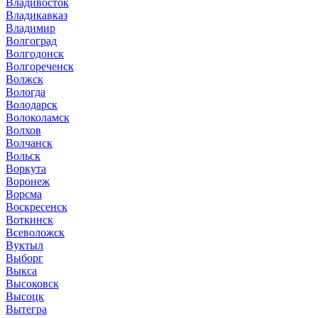
Владивосток
Владикавказ
Владимир
Волгоград
Волгодонск
Волгореченск
Волжск
Вологда
Володарск
Волоколамск
Волхов
Волчанск
Вольск
Воркута
Воронеж
Ворсма
Воскресенск
Воткинск
Всеволожск
Вуктыл
Выборг
Выкса
Высоковск
Высоцк
Вытегра