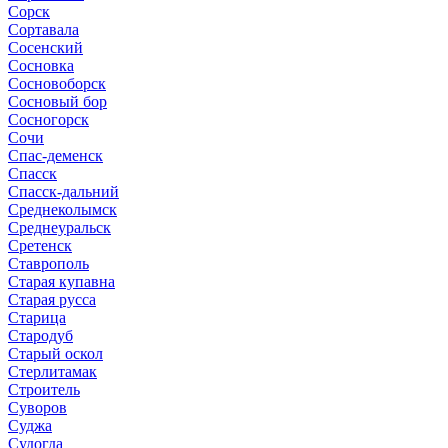
Сорск
Сортавала
Сосенский
Сосновка
Сосновоборск
Сосновый бор
Сосногорск
Сочи
Спас-деменск
Спасск
Спасск-дальний
Среднеколымск
Среднеуральск
Сретенск
Ставрополь
Старая купавна
Старая русса
Старица
Стародуб
Старый оскол
Стерлитамак
Строитель
Суворов
Суджа
Судогда