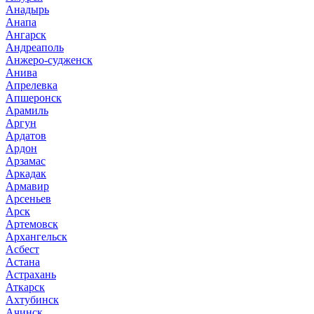
Анадырь
Анапа
Ангарск
Андреаполь
Анжеро-судженск
Анива
Апрелевка
Апшеронск
Арамиль
Аргун
Ардатов
Ардон
Арзамас
Аркадак
Армавир
Арсеньев
Арск
Артемовск
Архангельск
Асбест
Астана
Астрахань
Аткарск
Ахтубинск
Ачинск