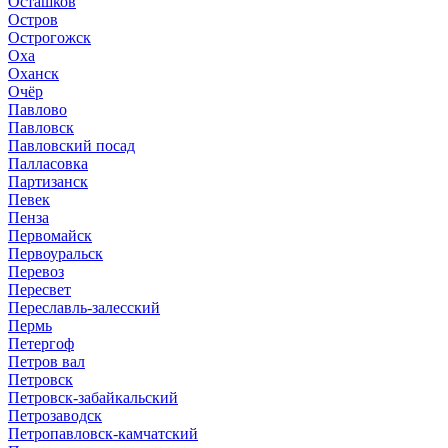
Осташков
Остров
Острогожск
Оха
Оханск
Очёр
Павлово
Павловск
Павловский посад
Палласовка
Партизанск
Певек
Пенза
Первомайск
Первоуральск
Перевоз
Пересвет
Переславль-залесский
Пермь
Петергоф
Петров вал
Петровск
Петровск-забайкальский
Петрозаводск
Петропавловск-камчатский