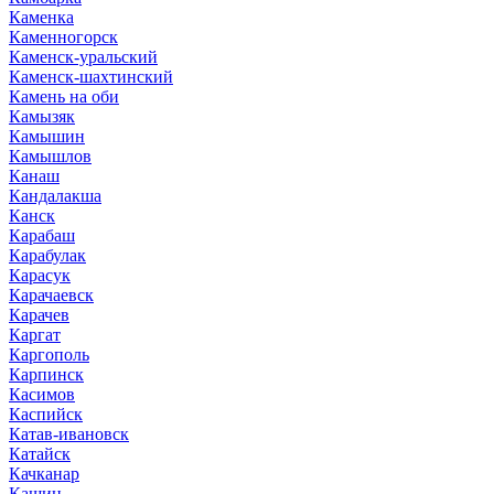
Каменка
Каменногорск
Каменск-уральский
Каменск-шахтинский
Камень на оби
Камызяк
Камышин
Камышлов
Канаш
Кандалакша
Канск
Карабаш
Карабулак
Карасук
Карачаевск
Карачев
Каргат
Каргополь
Карпинск
Касимов
Каспийск
Катав-ивановск
Катайск
Качканар
Кашин