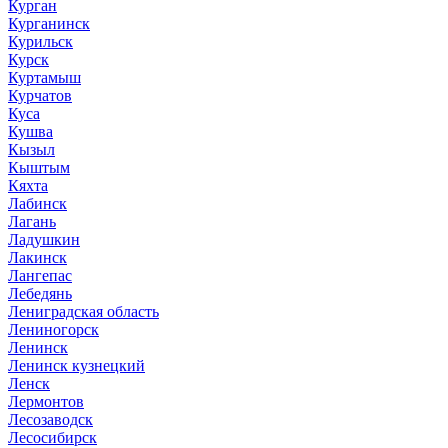
Курган
Курганинск
Курильск
Курск
Куртамыш
Курчатов
Куса
Кушва
Кызыл
Кыштым
Кяхта
Лабинск
Лагань
Ладушкин
Лакинск
Лангепас
Лебедянь
Лениградская область
Лениногорск
Ленинск
Ленинск кузнецкий
Ленск
Лермонтов
Лесозаводск
Лесосибирск