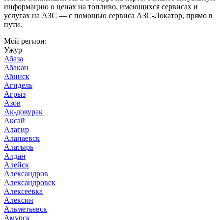
информацию о ценах на топливо, имеющихся сервисах и
услугах на АЗС — с помощью сервиса АЗС-Локатор, прямо в
пути.
Мой регион:
Ужур
Абаза
Абакан
Абинск
Агидель
Агрыз
Азов
Ак-довурак
Аксай
Алагир
Алапаевск
Алатырь
Алдан
Алейск
Александров
Александровск
Алексеевка
Алексин
Альметьевск
Амурск