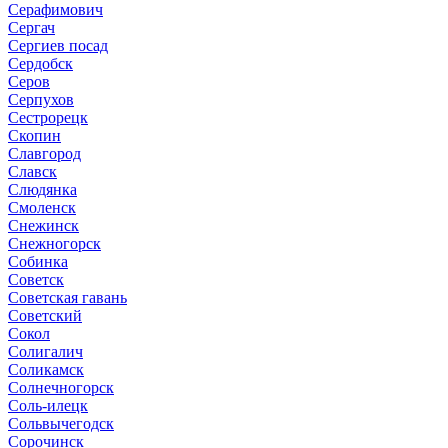
Серафимович
Сергач
Сергиев посад
Сердобск
Серов
Серпухов
Сестрорецк
Скопин
Славгород
Славск
Слюдянка
Смоленск
Снежинск
Снежногорск
Собинка
Советск
Советская гавань
Советский
Сокол
Солигалич
Соликамск
Солнечногорск
Соль-илецк
Сольвычегодск
Сорочинск