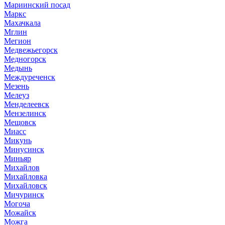
Мариинский посад
Маркс
Махачкала
Мглин
Мегион
Медвежьегорск
Медногорск
Медынь
Междуреченск
Мезень
Мелеуз
Менделеевск
Мензелинск
Мещовск
Миасс
Микунь
Минусинск
Миньяр
Михайлов
Михайловка
Михайловск
Мичуринск
Могоча
Можайск
Можга