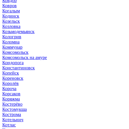
Ковдор
Ковров
Когалым
Кодинск
Козельск
Козловка
Козьмодемьянск
Кологрив
Коломна
Коммунар
Комсомольск
Комсомольск на амуре
Кондопога
Константиновск
Копейск
Кореновск
Королёв
Короча
Корсаков
Коряжма
Костерёво
Костомукша
Кострома
Котельнич
Котлас