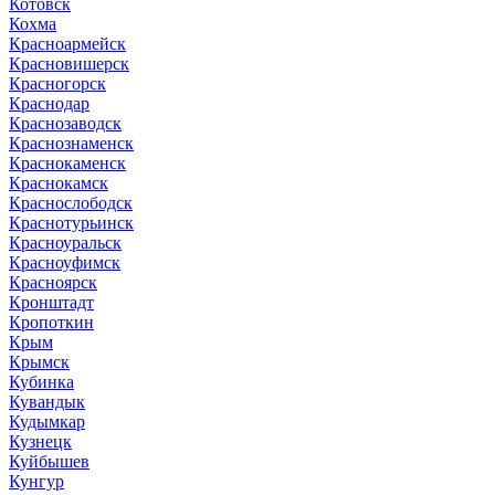
Котовск
Кохма
Красноармейск
Красновишерск
Красногорск
Краснодар
Краснозаводск
Краснознаменск
Краснокаменск
Краснокамск
Краснослободск
Краснотурьинск
Красноуральск
Красноуфимск
Красноярск
Кронштадт
Кропоткин
Крым
Крымск
Кубинка
Кувандык
Кудымкар
Кузнецк
Куйбышев
Кунгур