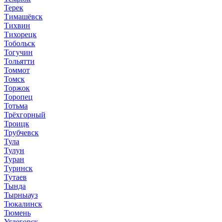
Терек
Тимашёвск
Тихвин
Тихорецк
Тобольск
Тогучин
Тольятти
Томмот
Томск
Торжок
Торопец
Тотьма
Трёхгорный
Троицк
Трубчевск
Тула
Тулун
Туран
Туринск
Тутаев
Тында
Тырныауз
Тюкалинск
Тюмень
Углегорск