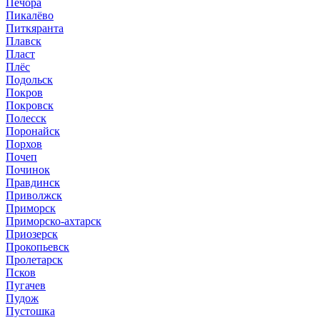
Печора
Пикалёво
Питкяранта
Плавск
Пласт
Плёс
Подольск
Покров
Покровск
Полесск
Поронайск
Порхов
Почеп
Починок
Правдинск
Приволжск
Приморск
Приморско-ахтарск
Приозерск
Прокопьевск
Пролетарск
Псков
Пугачев
Пудож
Пустошка