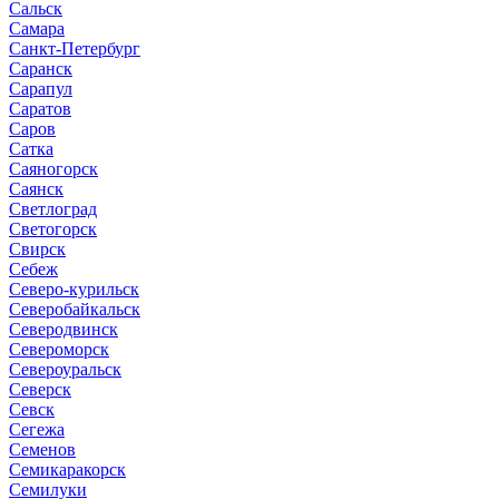
Сальск
Самара
Санкт-Петербург
Саранск
Сарапул
Саратов
Саров
Сатка
Саяногорск
Саянск
Светлоград
Светогорск
Свирск
Себеж
Северо-курильск
Северобайкальск
Северодвинск
Североморск
Североуральск
Северск
Севск
Сегежа
Семенов
Семикаракорск
Семилуки