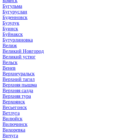
Брянск
Бугульма
Бугуруслан
Буденновск
Бузулук
Буинск
Буйнакск
Бутурлиновка
Велиж
Великий Новгород
Великий устюг
Вельск
Венев
Верхнеуральск
Верхний тагил
Верхняя пышма
Верхняя салда
Верхняя тура
Верхоянск
Весьегонск
Ветлуга
Вилюйск
Вилючинск
Вихоревка
Вичуга