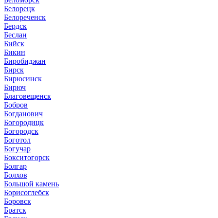
Белорецк
Белореченск
Бердск
Беслан
Бийск
Бикин
Биробиджан
Бирск
Бирюсинск
Бирюч
Благовещенск
Бобров
Богданович
Богородицк
Богородск
Боготол
Богучар
Бокситогорск
Болгар
Болхов
Большой камень
Борисоглебск
Боровск
Братск