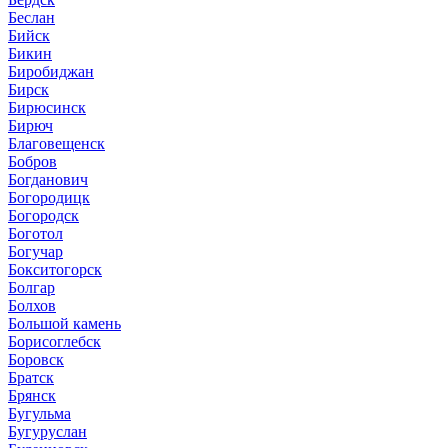
Беслан
Бийск
Бикин
Биробиджан
Бирск
Бирюсинск
Бирюч
Благовещенск
Бобров
Богданович
Богородицк
Богородск
Боготол
Богучар
Бокситогорск
Болгар
Болхов
Большой камень
Борисоглебск
Боровск
Братск
Брянск
Бугульма
Бугуруслан