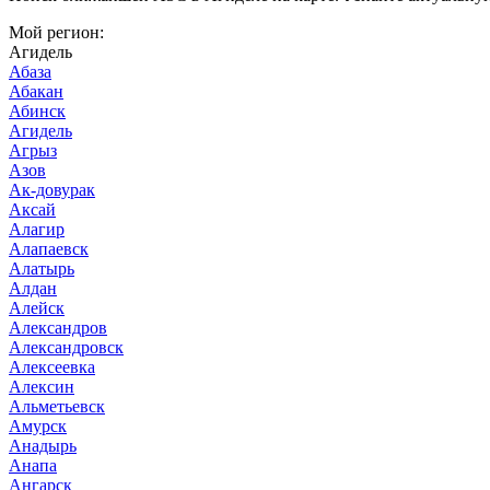
Мой регион:
Агидель
Абаза
Абакан
Абинск
Агидель
Агрыз
Азов
Ак-довурак
Аксай
Алагир
Алапаевск
Алатырь
Алдан
Алейск
Александров
Александровск
Алексеевка
Алексин
Альметьевск
Амурск
Анадырь
Анапа
Ангарск