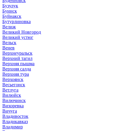
Буденновск
Бузулук
Буинск
Буйнакск
Бутурлиновка
Велиж
Великий Новгород
Великий устюг
Вельск
Венев
Верхнеуральск
Верхний тагил
Верхняя пышма
Верхняя салда
Верхняя тура
Верхоянск
Весьегонск
Ветлуга
Вилюйск
Вилючинск
Вихоревка
Вичуга
Владивосток
Владикавказ
Владимир