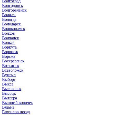
Волгоград
Волгодонск
Волгореченск
Волжск
Вологда
Володарск
Волоколамск
Волхов
Волчанск
Вольск
Воркута
Воронеж
Ворсма
Воскресенск
Воткинск
Всеволожск
Вуктыл
Выборг
Выкса
Высоковск
Высоцк
Вытегра
Вышний волочек
Вязьма
Гаврилов посад