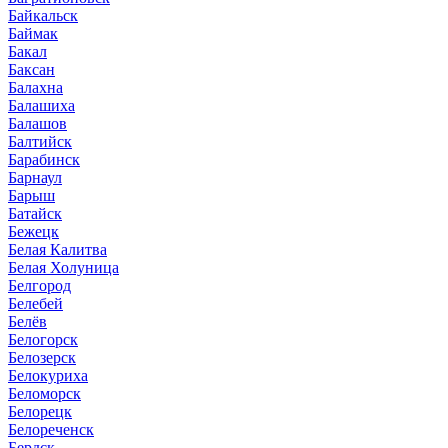
Байкальск
Баймак
Бакал
Баксан
Балахна
Балашиха
Балашов
Балтийск
Барабинск
Барнаул
Барыш
Батайск
Бежецк
Белая Калитва
Белая Холуница
Белгород
Белебей
Белёв
Белогорск
Белозерск
Белокуриха
Беломорск
Белорецк
Белореченск
Бердск