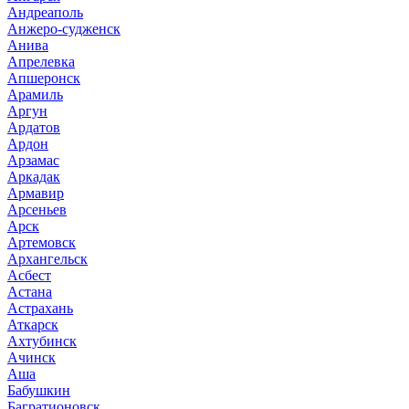
Андреаполь
Анжеро-судженск
Анива
Апрелевка
Апшеронск
Арамиль
Аргун
Ардатов
Ардон
Арзамас
Аркадак
Армавир
Арсеньев
Арск
Артемовск
Архангельск
Асбест
Астана
Астрахань
Аткарск
Ахтубинск
Ачинск
Аша
Бабушкин
Багратионовск