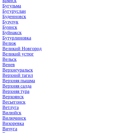
Брянск
Бугульма
Бугуруслан
Буденновск
Бузулук
Буинск
Буйнакск
Бутурлиновка
Велиж
Великий Новгород
Великий устюг
Вельск
Венев
Верхнеуральск
Верхний тагил
Верхняя пышма
Верхняя салда
Верхняя тура
Верхоянск
Весьегонск
Ветлуга
Вилюйск
Вилючинск
Вихоревка
Вичуга