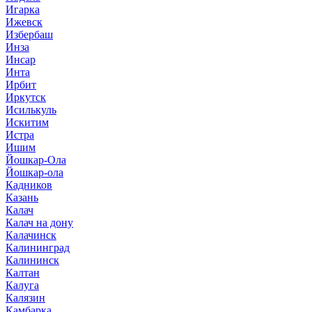
Игарка
Ижевск
Избербаш
Инза
Инсар
Инта
Ирбит
Иркутск
Исилькуль
Искитим
Истра
Ишим
Йошкар-Ола
Йошкар-ола
Кадников
Казань
Калач
Калач на дону
Калачинск
Калининград
Калининск
Калтан
Калуга
Калязин
Камбарка