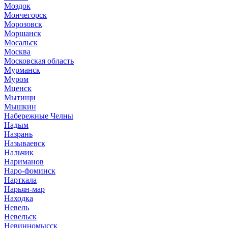
Моздок
Мончегорск
Морозовск
Моршанск
Мосальск
Москва
Московская область
Мурманск
Муром
Мценск
Мытищи
Мышкин
Набережные Челны
Надым
Назрань
Называевск
Нальчик
Нариманов
Наро-фоминск
Нарткала
Нарьян-мар
Находка
Невель
Невельск
Невинномысск