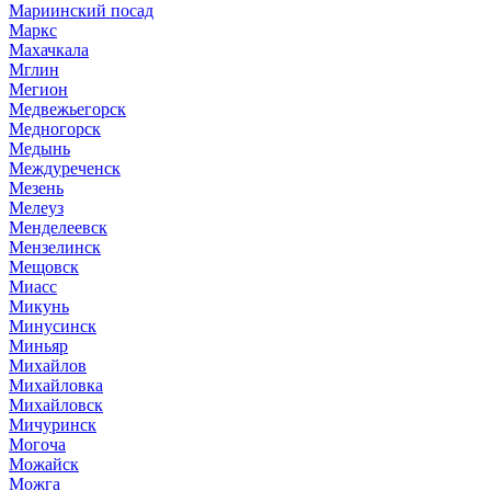
Мариинский посад
Маркс
Махачкала
Мглин
Мегион
Медвежьегорск
Медногорск
Медынь
Междуреченск
Мезень
Мелеуз
Менделеевск
Мензелинск
Мещовск
Миасс
Микунь
Минусинск
Миньяр
Михайлов
Михайловка
Михайловск
Мичуринск
Могоча
Можайск
Можга