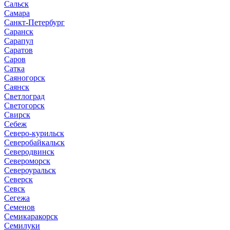
Сальск
Самара
Санкт-Петербург
Саранск
Сарапул
Саратов
Саров
Сатка
Саяногорск
Саянск
Светлоград
Светогорск
Свирск
Себеж
Северо-курильск
Северобайкальск
Северодвинск
Североморск
Североуральск
Северск
Севск
Сегежа
Семенов
Семикаракорск
Семилуки