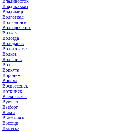
Владивосток
Владикавказ
Владимир
Волгоград
Волгодонск
Волгореченск
Волжск
Вологда
Володарск
Волоколамск
Волхов
Волчанск
Вольск
Воркута
Воронеж
Ворсма
Воскресенск
Воткинск
Всеволожск
Вуктыл
Выборг
Выкса
Высоковск
Высоцк
Вытегра