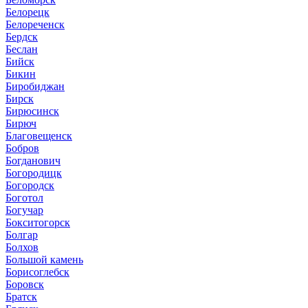
Белорецк
Белореченск
Бердск
Беслан
Бийск
Бикин
Биробиджан
Бирск
Бирюсинск
Бирюч
Благовещенск
Бобров
Богданович
Богородицк
Богородск
Боготол
Богучар
Бокситогорск
Болгар
Болхов
Большой камень
Борисоглебск
Боровск
Братск