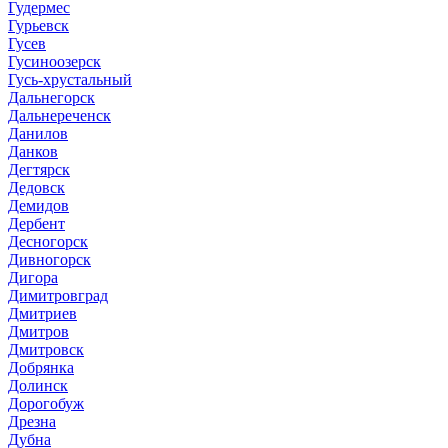
Гудермес
Гурьевск
Гусев
Гусиноозерск
Гусь-хрустальный
Дальнегорск
Дальнереченск
Данилов
Данков
Дегтярск
Дедовск
Демидов
Дербент
Десногорск
Дивногорск
Дигора
Димитровград
Дмитриев
Дмитров
Дмитровск
Добрянка
Долинск
Дорогобуж
Дрезна
Дубна