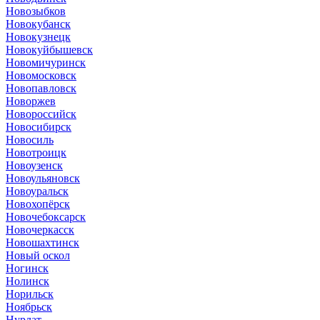
Новозыбков
Новокубанск
Новокузнецк
Новокуйбышевск
Новомичуринск
Новомосковск
Новопавловск
Новоржев
Новороссийск
Новосибирск
Новосиль
Новотроицк
Новоузенск
Новоульяновск
Новоуральск
Новохопёрск
Новочебоксарск
Новочеркасск
Новошахтинск
Новый оскол
Ногинск
Нолинск
Норильск
Ноябрьск
Нурлат