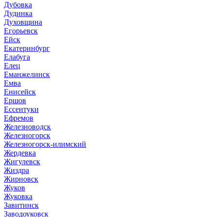
Дубовка
Дудинка
Духовщина
Егорьевск
Ейск
Екатеринбург
Елабуга
Елец
Еманжелинск
Емва
Енисейск
Ершов
Ессентуки
Ефремов
Железноводск
Железногорск
Железногорск-илимский
Жердевка
Жигулевск
Жиздра
Жирновск
Жуков
Жуковка
Завитинск
Заводоуковск