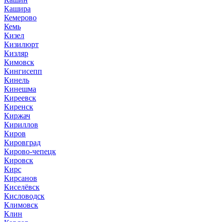
Кашира
Кемерово
Кемь
Кизел
Кизилюрт
Кизляр
Кимовск
Кингисепп
Кинель
Кинешма
Киреевск
Киренск
Киржач
Кириллов
Киров
Кировград
Кирово-чепецк
Кировск
Кирс
Кирсанов
Киселёвск
Кисловодск
Климовск
Клин