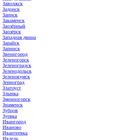
Заволжск
Задонск
Заинск
Закаменск
Заозёрный
Заозёрск
Западная двина
Зарайск
Заринск
Звенигород
Зеленогорск
Зеленоградск
Зеленодольск
Зеленокумск
Зерноград
Златоуст
Злынка
Змеиногорск
Знаменск
Зубцов
Зуевка
Ивангород
Иваново
Ивантеевка
Ивдель