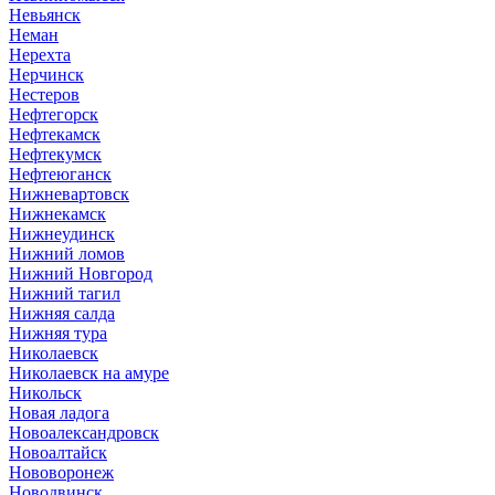
Невьянск
Неман
Нерехта
Нерчинск
Нестеров
Нефтегорск
Нефтекамск
Нефтекумск
Нефтеюганск
Нижневартовск
Нижнекамск
Нижнеудинск
Нижний ломов
Нижний Новгород
Нижний тагил
Нижняя салда
Нижняя тура
Николаевск
Николаевск на амуре
Никольск
Новая ладога
Новоалександровск
Новоалтайск
Нововоронеж
Новодвинск