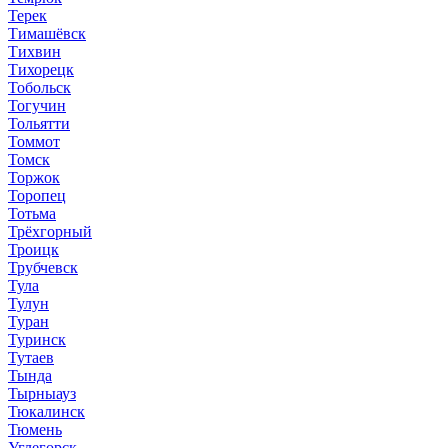
Терек
Тимашёвск
Тихвин
Тихорецк
Тобольск
Тогучин
Тольятти
Томмот
Томск
Торжок
Торопец
Тотьма
Трёхгорный
Троицк
Трубчевск
Тула
Тулун
Туран
Туринск
Тутаев
Тында
Тырныауз
Тюкалинск
Тюмень
Углегорск