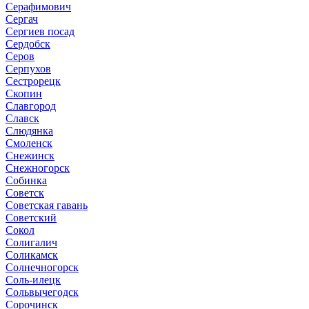
Серафимович
Сергач
Сергиев посад
Сердобск
Серов
Серпухов
Сестрорецк
Скопин
Славгород
Славск
Слюдянка
Смоленск
Снежинск
Снежногорск
Собинка
Советск
Советская гавань
Советский
Сокол
Солигалич
Соликамск
Солнечногорск
Соль-илецк
Сольвычегодск
Сорочинск