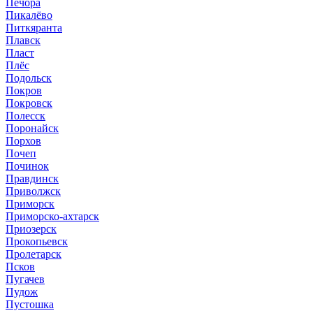
Печора
Пикалёво
Питкяранта
Плавск
Пласт
Плёс
Подольск
Покров
Покровск
Полесск
Поронайск
Порхов
Почеп
Починок
Правдинск
Приволжск
Приморск
Приморско-ахтарск
Приозерск
Прокопьевск
Пролетарск
Псков
Пугачев
Пудож
Пустошка