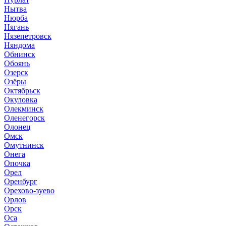
Нытва
Нюрба
Нягань
Нязепетровск
Няндома
Обнинск
Обоянь
Озерск
Озёры
Октябрьск
Окуловка
Олекминск
Оленегорск
Олонец
Омск
Омутнинск
Онега
Опочка
Орел
Оренбург
Орехово-зуево
Орлов
Орск
Оса