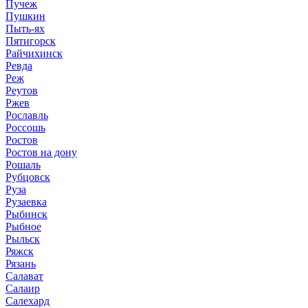
Пучеж
Пушкин
Пыть-ях
Пятигорск
Райчихинск
Ревда
Реж
Реутов
Ржев
Рославль
Россошь
Ростов
Ростов на дону
Рошаль
Рубцовск
Руза
Рузаевка
Рыбинск
Рыбное
Рыльск
Ряжск
Рязань
Салават
Салаир
Салехард