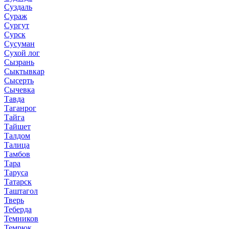
Суздаль
Сураж
Сургут
Сурск
Сусуман
Сухой лог
Сызрань
Сыктывкар
Сысерть
Сычевка
Тавда
Таганрог
Тайга
Тайшет
Талдом
Талица
Тамбов
Тара
Таруса
Татарск
Таштагол
Тверь
Теберда
Темников
Темрюк