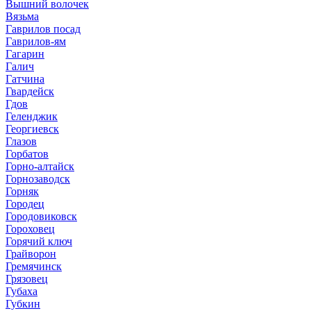
Вышний волочек
Вязьма
Гаврилов посад
Гаврилов-ям
Гагарин
Галич
Гатчина
Гвардейск
Гдов
Геленджик
Георгиевск
Глазов
Горбатов
Горно-алтайск
Горнозаводск
Горняк
Городец
Городовиковск
Гороховец
Горячий ключ
Грайворон
Гремячинск
Грязовец
Губаха
Губкин