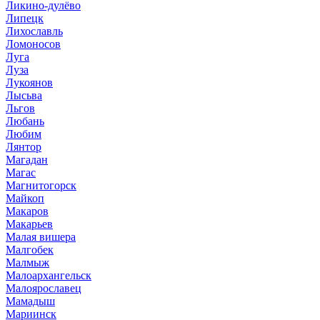
Ликино-дулёво
Липецк
Лихославль
Ломоносов
Луга
Луза
Лукоянов
Лысьва
Льгов
Любань
Любим
Лянтор
Магадан
Магас
Магнитогорск
Майкоп
Макаров
Макарьев
Малая вишера
Малгобек
Малмыж
Малоархангельск
Малоярославец
Мамадыш
Мариинск