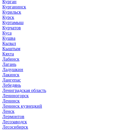
Курган
Курганинск
Курильск
Курск
Куртамыш
Курчатов
Куса
Кушва
Кызыл
Кыштым
Кяхта
Лабинск
Лагань
Ладушкин
Лакинск
Лангепас
Лебедянь
Лениградская область
Лениногорск
Ленинск
Ленинск кузнецкий
Ленск
Лермонтов
Лесозаводск
Лесосибирск