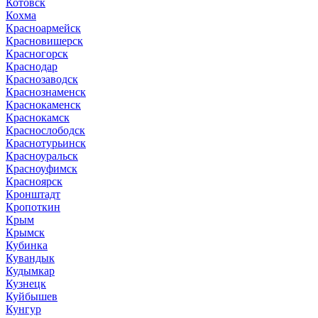
Котовск
Кохма
Красноармейск
Красновишерск
Красногорск
Краснодар
Краснозаводск
Краснознаменск
Краснокаменск
Краснокамск
Краснослободск
Краснотурьинск
Красноуральск
Красноуфимск
Красноярск
Кронштадт
Кропоткин
Крым
Крымск
Кубинка
Кувандык
Кудымкар
Кузнецк
Куйбышев
Кунгур