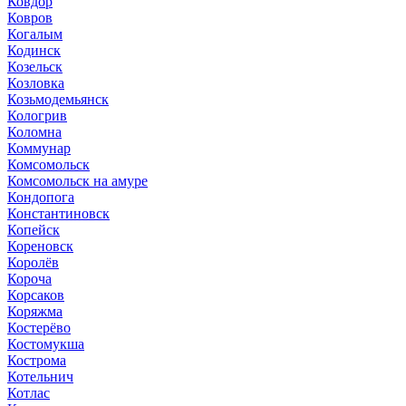
Ковдор
Ковров
Когалым
Кодинск
Козельск
Козловка
Козьмодемьянск
Кологрив
Коломна
Коммунар
Комсомольск
Комсомольск на амуре
Кондопога
Константиновск
Копейск
Кореновск
Королёв
Короча
Корсаков
Коряжма
Костерёво
Костомукша
Кострома
Котельнич
Котлас