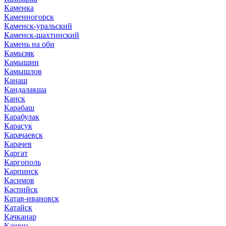
Каменка
Каменногорск
Каменск-уральский
Каменск-шахтинский
Камень на оби
Камызяк
Камышин
Камышлов
Канаш
Кандалакша
Канск
Карабаш
Карабулак
Карасук
Карачаевск
Карачев
Каргат
Каргополь
Карпинск
Касимов
Каспийск
Катав-ивановск
Катайск
Качканар
Кашин