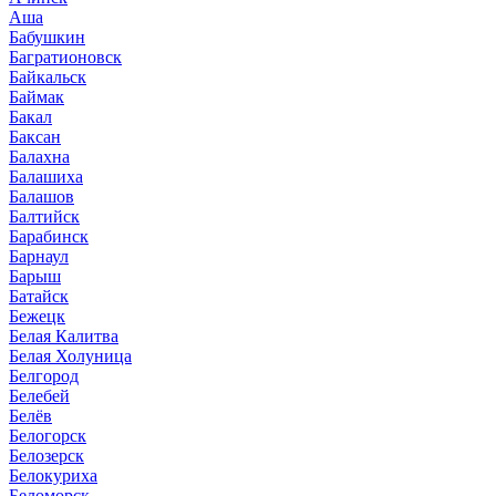
Аша
Бабушкин
Багратионовск
Байкальск
Баймак
Бакал
Баксан
Балахна
Балашиха
Балашов
Балтийск
Барабинск
Барнаул
Барыш
Батайск
Бежецк
Белая Калитва
Белая Холуница
Белгород
Белебей
Белёв
Белогорск
Белозерск
Белокуриха
Беломорск