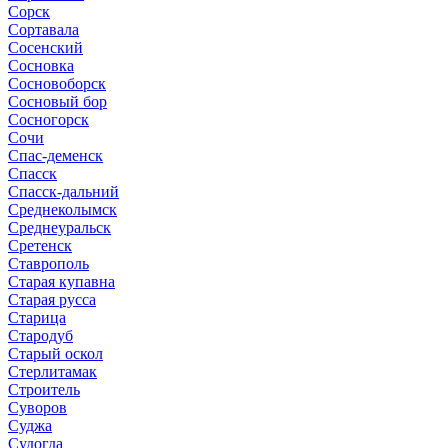
Сорск
Сортавала
Сосенский
Сосновка
Сосновоборск
Сосновый бор
Сосногорск
Сочи
Спас-деменск
Спасск
Спасск-дальний
Среднеколымск
Среднеуральск
Сретенск
Ставрополь
Старая купавна
Старая русса
Старица
Стародуб
Старый оскол
Стерлитамак
Строитель
Суворов
Суджа
Судогда