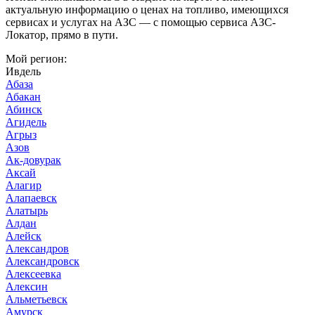
актуальную информацию о ценах на топливо, имеющихся
сервисах и услугах на АЗС — с помощью сервиса АЗС-
Локатор, прямо в пути.
Мой регион:
Ивдель
Абаза
Абакан
Абинск
Агидель
Агрыз
Азов
Ак-довурак
Аксай
Алагир
Алапаевск
Алатырь
Алдан
Алейск
Александров
Александровск
Алексеевка
Алексин
Альметьевск
Амурск