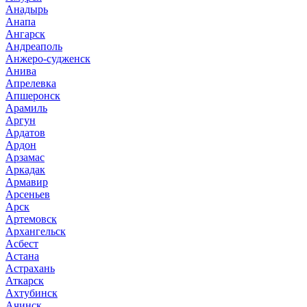
Анадырь
Анапа
Ангарск
Андреаполь
Анжеро-судженск
Анива
Апрелевка
Апшеронск
Арамиль
Аргун
Ардатов
Ардон
Арзамас
Аркадак
Армавир
Арсеньев
Арск
Артемовск
Архангельск
Асбест
Астана
Астрахань
Аткарск
Ахтубинск
Ачинск