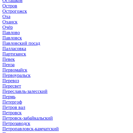
Осташков
Остров
Острогожск
Оха
Оханск
Очёр
Павлово
Павловск
Павловский посад
Палласовка
Партизанск
Певек
Пенза
Первомайск
Первоуральск
Перевоз
Пересвет
Переславль-залесский
Пермь
Петергоф
Петров вал
Петровск
Петровск-забайкальский
Петрозаводск
Петропавловск-камчатский