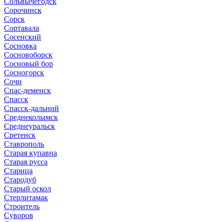
Сольвычегодск
Сорочинск
Сорск
Сортавала
Сосенский
Сосновка
Сосновоборск
Сосновый бор
Сосногорск
Сочи
Спас-деменск
Спасск
Спасск-дальний
Среднеколымск
Среднеуральск
Сретенск
Ставрополь
Старая купавна
Старая русса
Старица
Стародуб
Старый оскол
Стерлитамак
Строитель
Суворов