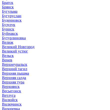
Братск
Брянск
Бугульма
Бугуруслан
Буденновск
Бузулук
Буинск
Буйнакск
Бутурлиновка
Велиж
Великий Новгород
Великий устюг
Вельск
Венев
Верхнеуральск
Верхний тагил
Верхняя пышма
Верхняя салда
Верхняя тура
Верхоянск
Весьегонск
Ветлуга
Вилюйск
Вилючинск
Вихоревка