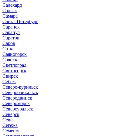
Салехард
Сальск
Самара
Санкт-Петербург
Саранск
Сарапул
Саратов
Саров
Сатка
Саяногорск
Саянск
Светлоград
Светогорск
Свирск
Себеж
Северо-курильск
Северобайкальск
Северодвинск
Североморск
Североуральск
Северск
Севск
Сегежа
Семенов