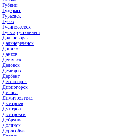
Губкин
Гудермес
Гурьевск
Гусев
Гусиноозерск
Гусь-хрустальный
Дальнегорск
Дальнереченск
Данилов
Данков
Дегтярск
Дедовск
Демидов
Дербент
Десногорск
Дивногорск
Дигора
Димитровград
Дмитриев
Дмитров
Дмитровск
Добрянка
Долинск
Дорогобуж