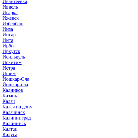
Ивантеевка
Ивдель
Игарка
Ижевск
Избербаш
Инза
Инсар
Инта
Ирбит
Иркутск
Исилькуль
Искитим
Истра
Ишим
Йошкар-Ола
Йошкар-ола
Кадников
Казань
Калач
Калач на дону
Калачинск
Калининград
Калининск
Калтан
Калуга