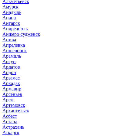
Альметьевск
Амурск
Анадырь
Анапа
Ангарск
Андреаполь
Анжеро-судженск
Анива
Апрелевка
Апшеронск
Арамиль
Аргун
Ардатов
Ардон
Арзамас
Аркадак
Армавир
Арсеньев
Арск
Артемовск
Архангельск
Асбест
Астана
Астрахань
Аткарск