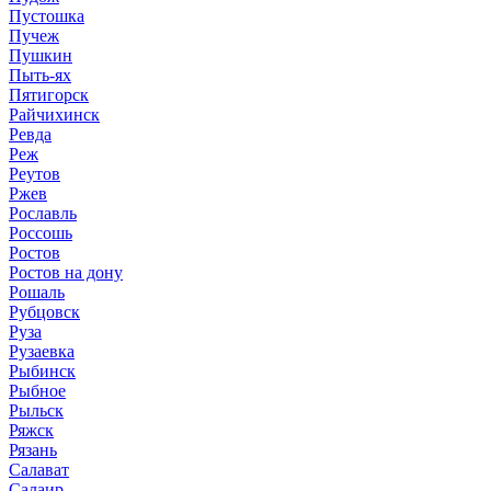
Пустошка
Пучеж
Пушкин
Пыть-ях
Пятигорск
Райчихинск
Ревда
Реж
Реутов
Ржев
Рославль
Россошь
Ростов
Ростов на дону
Рошаль
Рубцовск
Руза
Рузаевка
Рыбинск
Рыбное
Рыльск
Ряжск
Рязань
Салават
Салаир