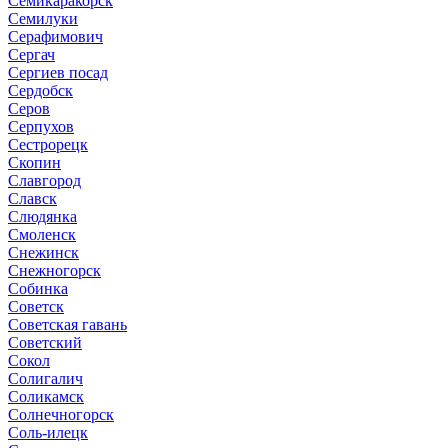
Семикаракорск
Семилуки
Серафимович
Сергач
Сергиев посад
Сердобск
Серов
Серпухов
Сестрорецк
Скопин
Славгород
Славск
Слюдянка
Смоленск
Снежинск
Снежногорск
Собинка
Советск
Советская гавань
Советский
Сокол
Солигалич
Соликамск
Солнечногорск
Соль-илецк