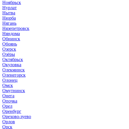
Ноябрьск
Нурлат
Нытва
Нюрба
Нягань
Нязепетровск
Няндома
Обнинск
Обоянь
Озерск
Озёры
Октябрьск
Окуловка
Олекминск
Оленегорск
Олонец
Омск
Омутнинск
Онега
Опочка
Орел
Оренбург
Орехово-зуево
Орлов
Орск