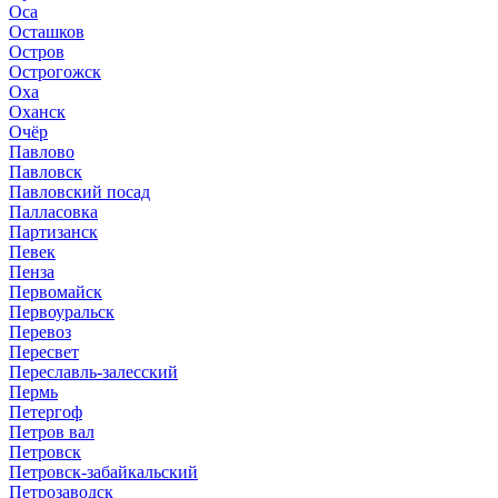
Оса
Осташков
Остров
Острогожск
Оха
Оханск
Очёр
Павлово
Павловск
Павловский посад
Палласовка
Партизанск
Певек
Пенза
Первомайск
Первоуральск
Перевоз
Пересвет
Переславль-залесский
Пермь
Петергоф
Петров вал
Петровск
Петровск-забайкальский
Петрозаводск