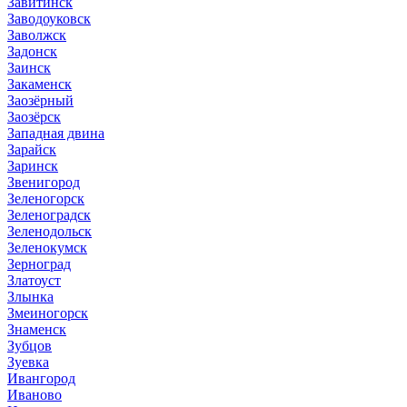
Завитинск
Заводоуковск
Заволжск
Задонск
Заинск
Закаменск
Заозёрный
Заозёрск
Западная двина
Зарайск
Заринск
Звенигород
Зеленогорск
Зеленоградск
Зеленодольск
Зеленокумск
Зерноград
Златоуст
Злынка
Змеиногорск
Знаменск
Зубцов
Зуевка
Ивангород
Иваново