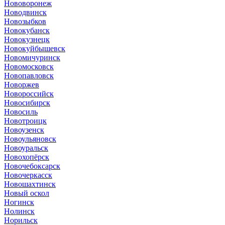
Нововоронеж
Новодвинск
Новозыбков
Новокубанск
Новокузнецк
Новокуйбышевск
Новомичуринск
Новомосковск
Новопавловск
Новоржев
Новороссийск
Новосибирск
Новосиль
Новотроицк
Новоузенск
Новоульяновск
Новоуральск
Новохопёрск
Новочебоксарск
Новочеркасск
Новошахтинск
Новый оскол
Ногинск
Нолинск
Норильск