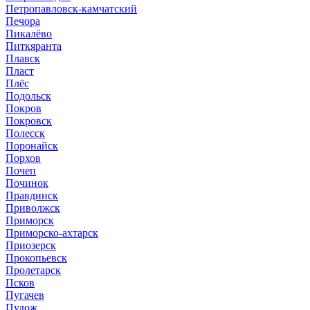
Петропавловск-камчатский
Печора
Пикалёво
Питкяранта
Плавск
Пласт
Плёс
Подольск
Покров
Покровск
Полесск
Поронайск
Порхов
Почеп
Починок
Правдинск
Приволжск
Приморск
Приморско-ахтарск
Приозерск
Прокопьевск
Пролетарск
Псков
Пугачев
Пудож