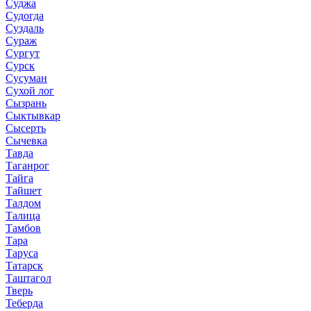
Суджа
Судогда
Суздаль
Сураж
Сургут
Сурск
Сусуман
Сухой лог
Сызрань
Сыктывкар
Сысерть
Сычевка
Тавда
Таганрог
Тайга
Тайшет
Талдом
Талица
Тамбов
Тара
Таруса
Татарск
Таштагол
Тверь
Теберда