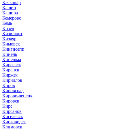
Качканар
Кашин
Кашира
Кемерово
Кемь
Кизел
Кизилюрт
Кизляр
Кимовск
Кингисепп
Кинель
Кинешма
Киреевск
Киренск
Киржач
Кириллов
Киров
Кировград
Кирово-чепецк
Кировск
Кирс
Кирсанов
Киселёвск
Кисловодск
Климовск