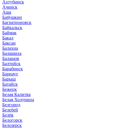
Ахтубинск
Ачинск
Аша
Бабушкин
Багратионовск
Байкальск
Баймак
Бакал
Баксан
Балахна
Балашиха
Балашов
Балтийск
Барабинск
Барнаул
Барыш
Батайск
Бежецк
Белая Калитва
Белая Холуница
Белгород
Белебей
Белёв
Белогорск
Белозерск