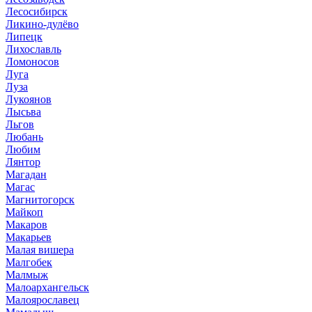
Лесосибирск
Ликино-дулёво
Липецк
Лихославль
Ломоносов
Луга
Луза
Лукоянов
Лысьва
Льгов
Любань
Любим
Лянтор
Магадан
Магас
Магнитогорск
Майкоп
Макаров
Макарьев
Малая вишера
Малгобек
Малмыж
Малоархангельск
Малоярославец