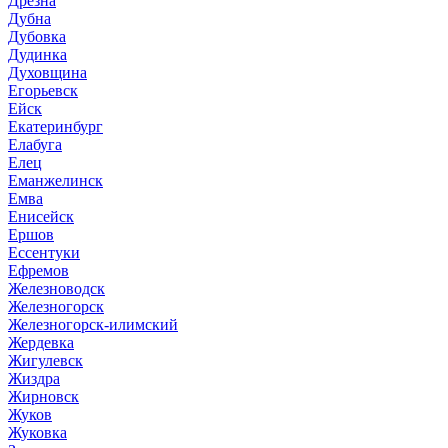
Дрезна
Дубна
Дубовка
Дудинка
Духовщина
Егорьевск
Ейск
Екатеринбург
Елабуга
Елец
Еманжелинск
Емва
Енисейск
Ершов
Ессентуки
Ефремов
Железноводск
Железногорск
Железногорск-илимский
Жердевка
Жигулевск
Жиздра
Жирновск
Жуков
Жуковка