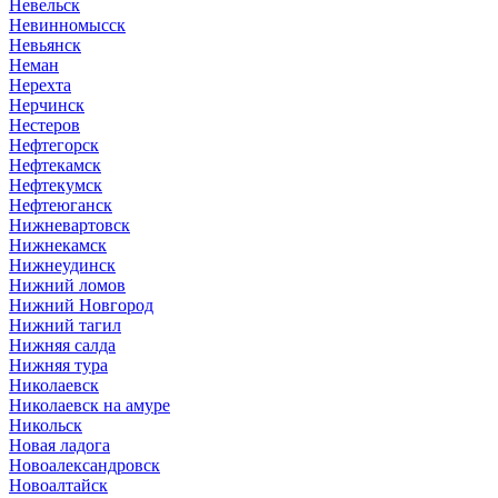
Невельск
Невинномысск
Невьянск
Неман
Нерехта
Нерчинск
Нестеров
Нефтегорск
Нефтекамск
Нефтекумск
Нефтеюганск
Нижневартовск
Нижнекамск
Нижнеудинск
Нижний ломов
Нижний Новгород
Нижний тагил
Нижняя салда
Нижняя тура
Николаевск
Николаевск на амуре
Никольск
Новая ладога
Новоалександровск
Новоалтайск