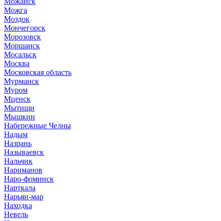
Можайск
Можга
Моздок
Мончегорск
Морозовск
Моршанск
Мосальск
Москва
Московская область
Мурманск
Муром
Мценск
Мытищи
Мышкин
Набережные Челны
Надым
Назрань
Называевск
Нальчик
Нариманов
Наро-фоминск
Нарткала
Нарьян-мар
Находка
Невель