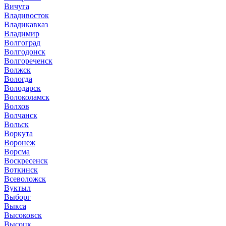
Вичуга
Владивосток
Владикавказ
Владимир
Волгоград
Волгодонск
Волгореченск
Волжск
Вологда
Володарск
Волоколамск
Волхов
Волчанск
Вольск
Воркута
Воронеж
Ворсма
Воскресенск
Воткинск
Всеволожск
Вуктыл
Выборг
Выкса
Высоковск
Высоцк