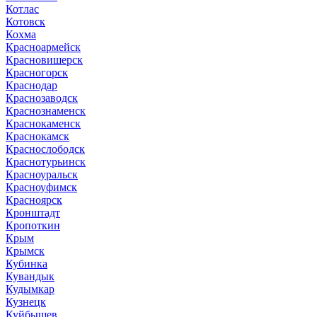
Котлас
Котовск
Кохма
Красноармейск
Красновишерск
Красногорск
Краснодар
Краснозаводск
Краснознаменск
Краснокаменск
Краснокамск
Краснослободск
Краснотурьинск
Красноуральск
Красноуфимск
Красноярск
Кронштадт
Кропоткин
Крым
Крымск
Кубинка
Кувандык
Кудымкар
Кузнецк
Куйбышев