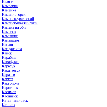
Калязин
Камбарка
Каменка
Каменногорск
Каменск-уральский
Каменск-шахтинский
Камень на оби
Камызяк
Камышин
Камышлов
Канаш
Кандалакша
Канск
Карабаш
Карабулак
Карасук
Карачаевск
Карачев
Каргат
Каргополь
Карпинск
Касимов
Каспийск
Катав-ивановск
Катайск