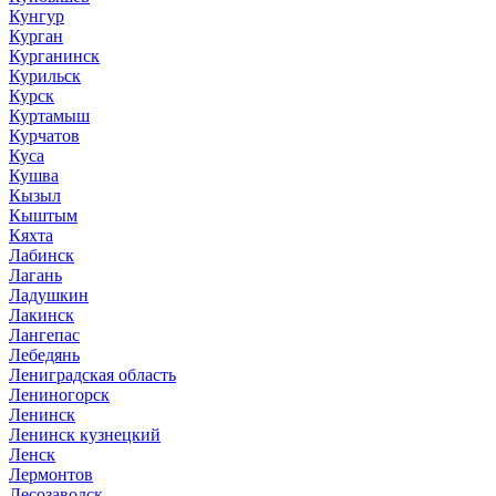
Кунгур
Курган
Курганинск
Курильск
Курск
Куртамыш
Курчатов
Куса
Кушва
Кызыл
Кыштым
Кяхта
Лабинск
Лагань
Ладушкин
Лакинск
Лангепас
Лебедянь
Лениградская область
Лениногорск
Ленинск
Ленинск кузнецкий
Ленск
Лермонтов
Лесозаводск