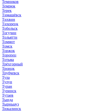
Темников
Темрюк
Терек
Тимашёвск
Тихвин
Тихорецк
Тобольск
Тогучин
Тольятти
Томмот
Томск
Торжок
Торопец
Тотьма
Трёхгорный
Троицк
Трубчевск
Тула
Тулун
Туран
Туринск
Тутаев
Тында
Тырныауз
Тюкалинск