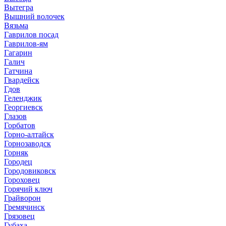
Вытегра
Вышний волочек
Вязьма
Гаврилов посад
Гаврилов-ям
Гагарин
Галич
Гатчина
Гвардейск
Гдов
Геленджик
Георгиевск
Глазов
Горбатов
Горно-алтайск
Горнозаводск
Горняк
Городец
Городовиковск
Гороховец
Горячий ключ
Грайворон
Гремячинск
Грязовец
Губаха