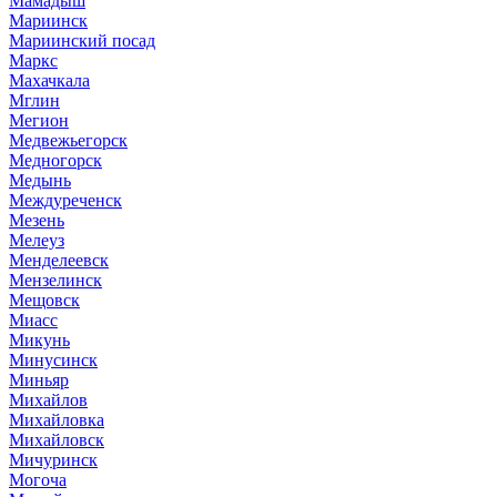
Мамадыш
Мариинск
Мариинский посад
Маркс
Махачкала
Мглин
Мегион
Медвежьегорск
Медногорск
Медынь
Междуреченск
Мезень
Мелеуз
Менделеевск
Мензелинск
Мещовск
Миасс
Микунь
Минусинск
Миньяр
Михайлов
Михайловка
Михайловск
Мичуринск
Могоча