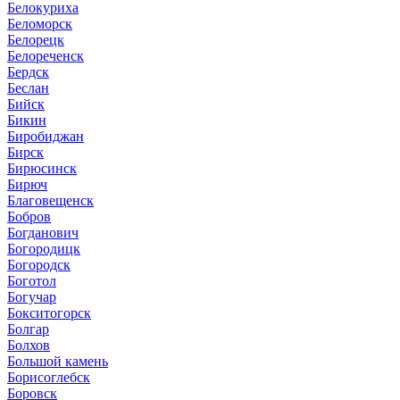
Белокуриха
Беломорск
Белорецк
Белореченск
Бердск
Беслан
Бийск
Бикин
Биробиджан
Бирск
Бирюсинск
Бирюч
Благовещенск
Бобров
Богданович
Богородицк
Богородск
Боготол
Богучар
Бокситогорск
Болгар
Болхов
Большой камень
Борисоглебск
Боровск