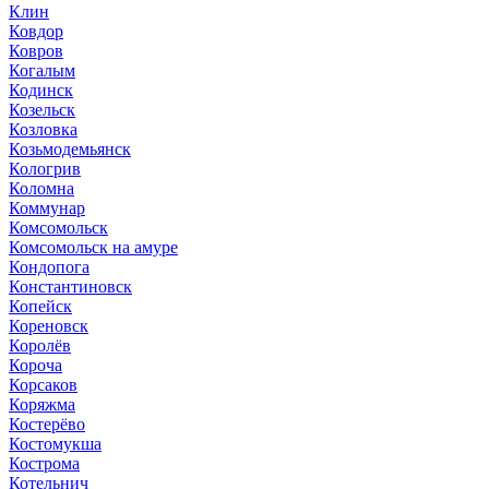
Клин
Ковдор
Ковров
Когалым
Кодинск
Козельск
Козловка
Козьмодемьянск
Кологрив
Коломна
Коммунар
Комсомольск
Комсомольск на амуре
Кондопога
Константиновск
Копейск
Кореновск
Королёв
Короча
Корсаков
Коряжма
Костерёво
Костомукша
Кострома
Котельнич