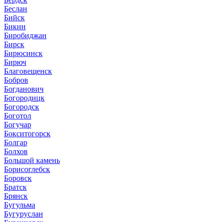
Беслан
Бийск
Бикин
Биробиджан
Бирск
Бирюсинск
Бирюч
Благовещенск
Бобров
Богданович
Богородицк
Богородск
Боготол
Богучар
Бокситогорск
Болгар
Болхов
Большой камень
Борисоглебск
Боровск
Братск
Брянск
Бугульма
Бугуруслан