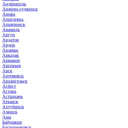
Андреаполь
Анжеро-судженск
Анива
Апрелевка
Апшеронск
Арамиль
Аргун
Ардатов
Ардон
Арзамас
Аркадак
Армавир
Арсеньев
Арск
Артемовск
Архангельск
Асбест
Астана
Астрахань
Аткарск
Ахтубинск
Ачинск
Аша
Бабушкин
Багратионовск