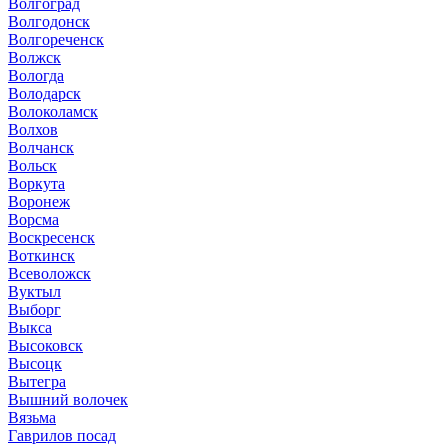
Волгоград
Волгодонск
Волгореченск
Волжск
Вологда
Володарск
Волоколамск
Волхов
Волчанск
Вольск
Воркута
Воронеж
Ворсма
Воскресенск
Воткинск
Всеволожск
Вуктыл
Выборг
Выкса
Высоковск
Высоцк
Вытегра
Вышний волочек
Вязьма
Гаврилов посад