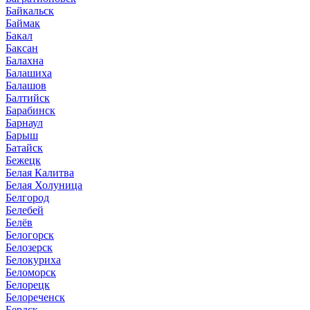
Байкальск
Баймак
Бакал
Баксан
Балахна
Балашиха
Балашов
Балтийск
Барабинск
Барнаул
Барыш
Батайск
Бежецк
Белая Калитва
Белая Холуница
Белгород
Белебей
Белёв
Белогорск
Белозерск
Белокуриха
Беломорск
Белорецк
Белореченск
Бердск