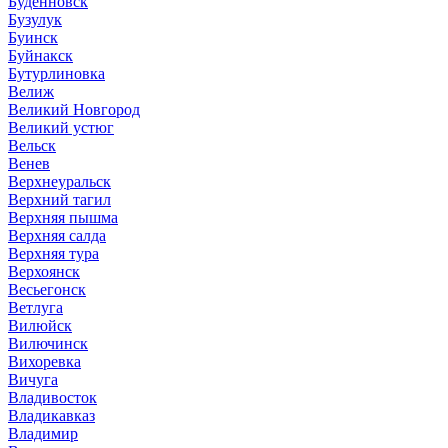
Буденновск
Бузулук
Буинск
Буйнакск
Бутурлиновка
Велиж
Великий Новгород
Великий устюг
Вельск
Венев
Верхнеуральск
Верхний тагил
Верхняя пышма
Верхняя салда
Верхняя тура
Верхоянск
Весьегонск
Ветлуга
Вилюйск
Вилючинск
Вихоревка
Вичуга
Владивосток
Владикавказ
Владимир