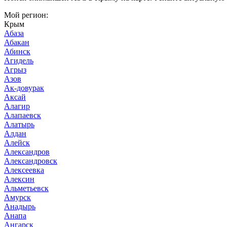
Мой регион:
Крым
Абаза
Абакан
Абинск
Агидель
Агрыз
Азов
Ак-довурак
Аксай
Алагир
Алапаевск
Алатырь
Алдан
Алейск
Александров
Александровск
Алексеевка
Алексин
Альметьевск
Амурск
Анадырь
Анапа
Ангарск