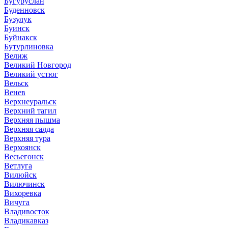
Бугуруслан
Буденновск
Бузулук
Буинск
Буйнакск
Бутурлиновка
Велиж
Великий Новгород
Великий устюг
Вельск
Венев
Верхнеуральск
Верхний тагил
Верхняя пышма
Верхняя салда
Верхняя тура
Верхоянск
Весьегонск
Ветлуга
Вилюйск
Вилючинск
Вихоревка
Вичуга
Владивосток
Владикавказ