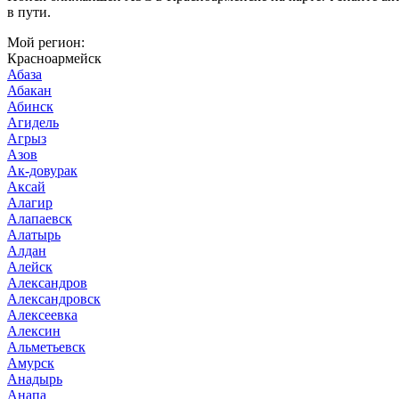
в пути.
Мой регион:
Красноармейск
Абаза
Абакан
Абинск
Агидель
Агрыз
Азов
Ак-довурак
Аксай
Алагир
Алапаевск
Алатырь
Алдан
Алейск
Александров
Александровск
Алексеевка
Алексин
Альметьевск
Амурск
Анадырь
Анапа