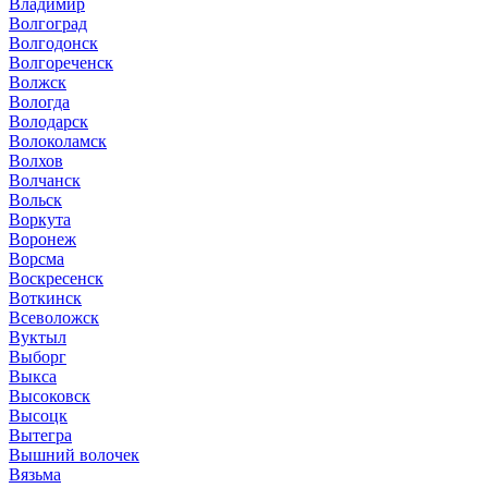
Владимир
Волгоград
Волгодонск
Волгореченск
Волжск
Вологда
Володарск
Волоколамск
Волхов
Волчанск
Вольск
Воркута
Воронеж
Ворсма
Воскресенск
Воткинск
Всеволожск
Вуктыл
Выборг
Выкса
Высоковск
Высоцк
Вытегра
Вышний волочек
Вязьма