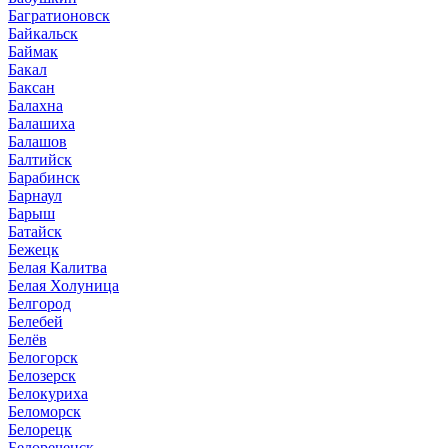
Багратионовск
Байкальск
Баймак
Бакал
Баксан
Балахна
Балашиха
Балашов
Балтийск
Барабинск
Барнаул
Барыш
Батайск
Бежецк
Белая Калитва
Белая Холуница
Белгород
Белебей
Белёв
Белогорск
Белозерск
Белокуриха
Беломорск
Белорецк
Белореченск