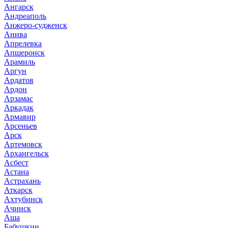
Ангарск
Андреаполь
Анжеро-судженск
Анива
Апрелевка
Апшеронск
Арамиль
Аргун
Ардатов
Ардон
Арзамас
Аркадак
Армавир
Арсеньев
Арск
Артемовск
Архангельск
Асбест
Астана
Астрахань
Аткарск
Ахтубинск
Ачинск
Аша
Бабушкин