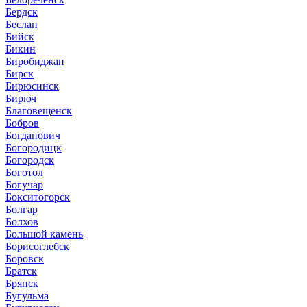
Бердск
Беслан
Бийск
Бикин
Биробиджан
Бирск
Бирюсинск
Бирюч
Благовещенск
Бобров
Богданович
Богородицк
Богородск
Боготол
Богучар
Бокситогорск
Болгар
Болхов
Большой камень
Борисоглебск
Боровск
Братск
Брянск
Бугульма