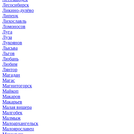
Лесосибирск
Ликино-дулёво
Липецк
Лихославль
Ломоносов
Луга
Луза
Лукоянов
Лысьва
Льгов
Любань
Любим
Лянтор
Магадан
Магас
Магнитогорск
Майкоп
Макаров
Макарьев
Малая вишера
Малгобек
Малмыж
Малоархангельск
Малоярославец