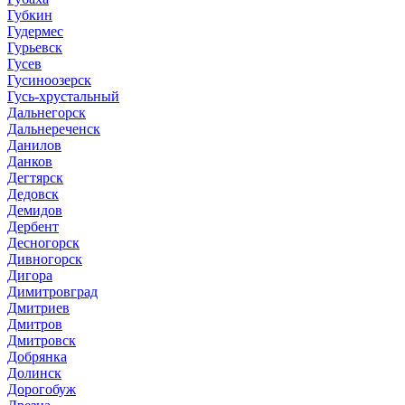
Губкин
Гудермес
Гурьевск
Гусев
Гусиноозерск
Гусь-хрустальный
Дальнегорск
Дальнереченск
Данилов
Данков
Дегтярск
Дедовск
Демидов
Дербент
Десногорск
Дивногорск
Дигора
Димитровград
Дмитриев
Дмитров
Дмитровск
Добрянка
Долинск
Дорогобуж