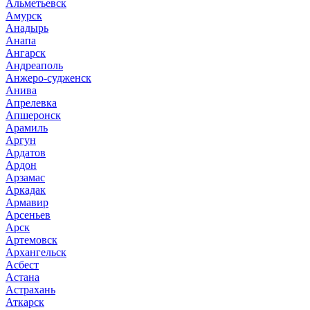
Альметьевск
Амурск
Анадырь
Анапа
Ангарск
Андреаполь
Анжеро-судженск
Анива
Апрелевка
Апшеронск
Арамиль
Аргун
Ардатов
Ардон
Арзамас
Аркадак
Армавир
Арсеньев
Арск
Артемовск
Архангельск
Асбест
Астана
Астрахань
Аткарск