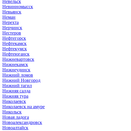
Невельск
Невинномысск
Невьянск
Неман
Нерехта
Нерчинск
Нестеров
Нефтегорск
Нефтекамск
Нефтекумск
Нефтеюганск
Нижневартовск
Нижнекамск
Нижнеудинск
Нижний ломов
Нижний Новгород
Нижний тагил
Нижняя салда
Нижняя тура
Николаевск
Николаевск на амуре
Никольск
Новая ладога
Новоалександровск
Новоалтайск