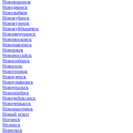
Нововоронеж
Новодвинск
Новозыбков
Новокубанск
Новокузнецк
Новокуйбышевск
Новомичуринск
Новомосковск
Новопавловск
Новоржев
Новороссийск
Новосибирск
Новосиль
Новотроицк
Новоузенск
Новоульяновск
Новоуральск
Новохопёрск
Новочебоксарск
Новочеркасск
Новошахтинск
Новый оскол
Ногинск
Нолинск
Норильск