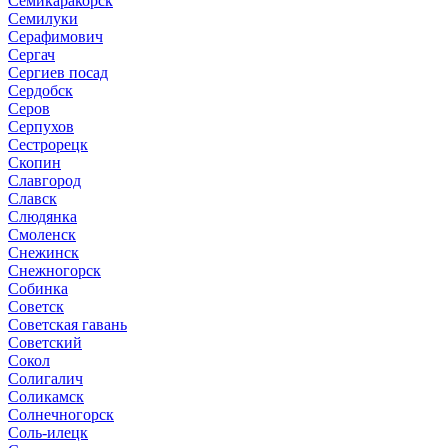
Семикаракорск
Семилуки
Серафимович
Сергач
Сергиев посад
Сердобск
Серов
Серпухов
Сестрорецк
Скопин
Славгород
Славск
Слюдянка
Смоленск
Снежинск
Снежногорск
Собинка
Советск
Советская гавань
Советский
Сокол
Солигалич
Соликамск
Солнечногорск
Соль-илецк