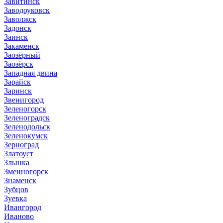
Завитинск
Заводоуковск
Заволжск
Задонск
Заинск
Закаменск
Заозёрный
Заозёрск
Западная двина
Зарайск
Заринск
Звенигород
Зеленогорск
Зеленоградск
Зеленодольск
Зеленокумск
Зерноград
Златоуст
Злынка
Змеиногорск
Знаменск
Зубцов
Зуевка
Ивангород
Иваново