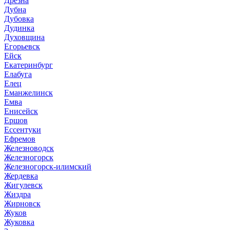
Дрезна
Дубна
Дубовка
Дудинка
Духовщина
Егорьевск
Ейск
Екатеринбург
Елабуга
Елец
Еманжелинск
Емва
Енисейск
Ершов
Ессентуки
Ефремов
Железноводск
Железногорск
Железногорск-илимский
Жердевка
Жигулевск
Жиздра
Жирновск
Жуков
Жуковка