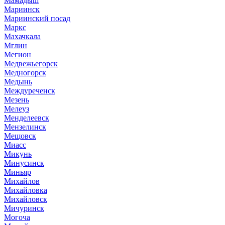
Мамадыш
Мариинск
Мариинский посад
Маркс
Махачкала
Мглин
Мегион
Медвежьегорск
Медногорск
Медынь
Междуреченск
Мезень
Мелеуз
Менделеевск
Мензелинск
Мещовск
Миасс
Микунь
Минусинск
Миньяр
Михайлов
Михайловка
Михайловск
Мичуринск
Могоча