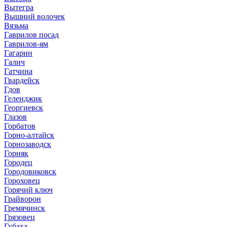
Вытегра
Вышний волочек
Вязьма
Гаврилов посад
Гаврилов-ям
Гагарин
Галич
Гатчина
Гвардейск
Гдов
Геленджик
Георгиевск
Глазов
Горбатов
Горно-алтайск
Горнозаводск
Горняк
Городец
Городовиковск
Гороховец
Горячий ключ
Грайворон
Гремячинск
Грязовец
Губаха