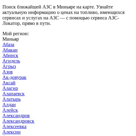
Поиск ближайшей АЗС в Миньяре на карте. Узнайте
актуальную информацию о ценах на топливо, имеющихся
сервисах и услугах на АЗС — с помощью сервиса АЗС-
Локатор, прямо в пути.
Мой регион:
Миньяр
Абаза
Абакан
Абинск
Агидель
Агрыз
Азов
Ак-довурак
Аксай
Алагир
Алапаевск
Алатырь
Алдан
Алейск
Александров
Александровск
Алексеевка
Алексин