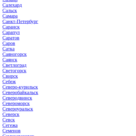
Салехард
Сальск
Самара
Санкт-Петербург
Саранск
Сарапул
Саратов
Саров
Сатка
Саяногорск
Саянск
Светлоград
Светогорск
Свирск
Себеж
Северо-курильск
Северобайкальск
Северодвинск
Североморск
Североуральск
Северск
Севск
Сегежа
Семенов