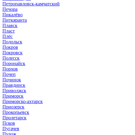
Петропавловск-камчатский
Печора
Пикалёво
Питкяранта
Плавск
Пласт
Плёс
Подольск
Покров
Покровск
Полесск
Поронайск
Порхов
Почеп
Починок
Правдинск
Приволжск
Приморск
Приморско-ахтарск
Приозерск
Прокопьевск
Пролетарск
Псков
Пугачев
Пудож