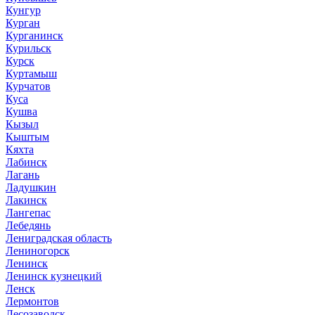
Кунгур
Курган
Курганинск
Курильск
Курск
Куртамыш
Курчатов
Куса
Кушва
Кызыл
Кыштым
Кяхта
Лабинск
Лагань
Ладушкин
Лакинск
Лангепас
Лебедянь
Лениградская область
Лениногорск
Ленинск
Ленинск кузнецкий
Ленск
Лермонтов
Лесозаводск