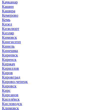
Качканар
Кашин
Кашира
Кемерово
Кемь
Кизел
Кизилюрт
Кизляр
Кимовск
Кингисепп
Кинель
Кинешма
Киреевск
Киренск
Киржач
Кириллов
Киров
Кировград
Кирово-чепецк
Кировск
Кирс
Кирсанов
Киселёвск
Кисловодск
Климовск