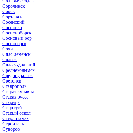
Сольвычегодск
Сорочинск
Сорск
Сортавала
Сосенский
Сосновка
Сосновоборск
Сосновый бор
Сосногорск
Сочи
Спас-деменск
Спасск
Спасск-дальний
Среднеколымск
Среднеуральск
Сретенск
Ставрополь
Старая купавна
Старая русса
Старица
Стародуб
Старый оскол
Стерлитамак
Строитель
Суворов