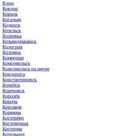
Клин
Ковдор
Ковров
Когалым
Кодинск
Козельск
Козловка
Козьмодемьянск
Кологрив
Коломна
Коммунар
Комсомольск
Комсомольск на амуре
Кондопога
Константиновск
Копейск
Кореновск
Королёв
Короча
Корсаков
Коряжма
Костерёво
Костомукша
Кострома
Котельнич