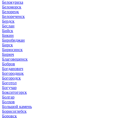
Белокуриха
Беломорск
Белорецк
Белореченск
Бердск
Беслан
Бийск
Бикин
Биробиджан
Бирск
Бирюсинск
Бирюч
Благовещенск
Бобров
Богданович
Богородицк
Богородск
Боготол
Богучар
Бокситогорск
Болгар
Болхов
Большой камень
Борисоглебск
Боровск