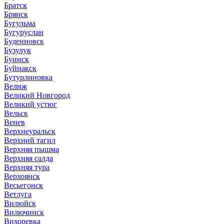
Братск
Брянск
Бугульма
Бугуруслан
Буденновск
Бузулук
Буинск
Буйнакск
Бутурлиновка
Велиж
Великий Новгород
Великий устюг
Вельск
Венев
Верхнеуральск
Верхний тагил
Верхняя пышма
Верхняя салда
Верхняя тура
Верхоянск
Весьегонск
Ветлуга
Вилюйск
Вилючинск
Вихоревка