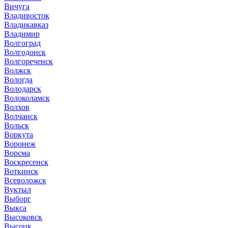
Вичуга
Владивосток
Владикавказ
Владимир
Волгоград
Волгодонск
Волгореченск
Волжск
Вологда
Володарск
Волоколамск
Волхов
Волчанск
Вольск
Воркута
Воронеж
Ворсма
Воскресенск
Воткинск
Всеволожск
Вуктыл
Выборг
Выкса
Высоковск
Высоцк