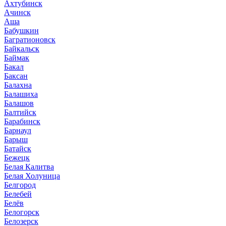
Ахтубинск
Ачинск
Аша
Бабушкин
Багратионовск
Байкальск
Баймак
Бакал
Баксан
Балахна
Балашиха
Балашов
Балтийск
Барабинск
Барнаул
Барыш
Батайск
Бежецк
Белая Калитва
Белая Холуница
Белгород
Белебей
Белёв
Белогорск
Белозерск