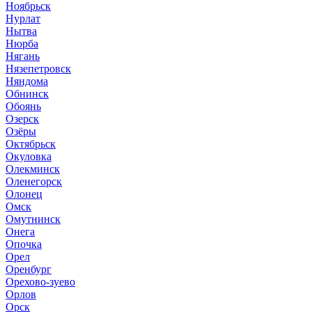
Ноябрьск
Нурлат
Нытва
Нюрба
Нягань
Нязепетровск
Няндома
Обнинск
Обоянь
Озерск
Озёры
Октябрьск
Окуловка
Олекминск
Оленегорск
Олонец
Омск
Омутнинск
Онега
Опочка
Орел
Оренбург
Орехово-зуево
Орлов
Орск