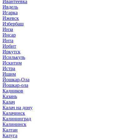
Ивантеевка
Ивдель
Игарка
Ижевск
Избербаш
Инза
Инсар
Инта
Ирбит
Иркутск
Исилькуль
Искитим
Истра
Ишим
Йошкар-Ола
Йошкар-ола
Кадников
Казань
Калач
Калач на дону
Калачинск
Калининград
Калининск
Калтан
Калуга