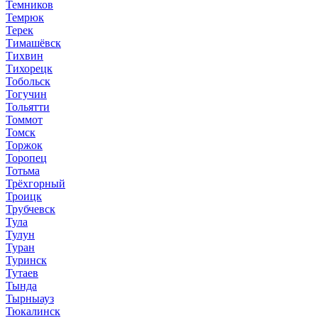
Темников
Темрюк
Терек
Тимашёвск
Тихвин
Тихорецк
Тобольск
Тогучин
Тольятти
Томмот
Томск
Торжок
Торопец
Тотьма
Трёхгорный
Троицк
Трубчевск
Тула
Тулун
Туран
Туринск
Тутаев
Тында
Тырныауз
Тюкалинск