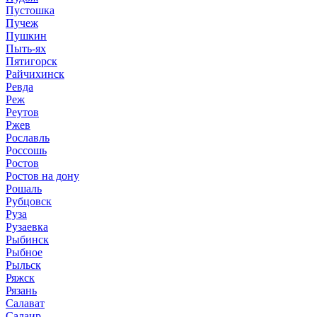
Пустошка
Пучеж
Пушкин
Пыть-ях
Пятигорск
Райчихинск
Ревда
Реж
Реутов
Ржев
Рославль
Россошь
Ростов
Ростов на дону
Рошаль
Рубцовск
Руза
Рузаевка
Рыбинск
Рыбное
Рыльск
Ряжск
Рязань
Салават
Салаир