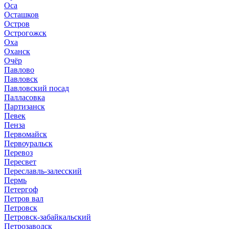
Оса
Осташков
Остров
Острогожск
Оха
Оханск
Очёр
Павлово
Павловск
Павловский посад
Палласовка
Партизанск
Певек
Пенза
Первомайск
Первоуральск
Перевоз
Пересвет
Переславль-залесский
Пермь
Петергоф
Петров вал
Петровск
Петровск-забайкальский
Петрозаводск