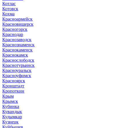
Котлас
Котовск
Кохма
Красноармейск
Красновишерск
Красногорск
Краснодар
Краснозаводск
Краснознаменск
Краснокаменск
Краснокамск
Краснослободск
Краснотурьинск
Красноуральск
Красноуфимск
Красноярск
Кронштадт
Кропоткин
Крым
Крымск
Кубинка
Кувандык
Кудымкар
Кузнецк
Куйбышев