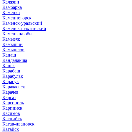
Калязин
Камбарка
Каменка
Каменногорск
Каменск-уральский
Каменск-шахтинский
Камень на оби
Камызяк
Камышин
Камышлов
Канаш
Кандалакша
Канск
Карабаш
Карабулак
Карасук
Карачаевск
Карачев
Каргат
Каргополь
Карпинск
Касимов
Каспийск
Катав-ивановск
Катайск