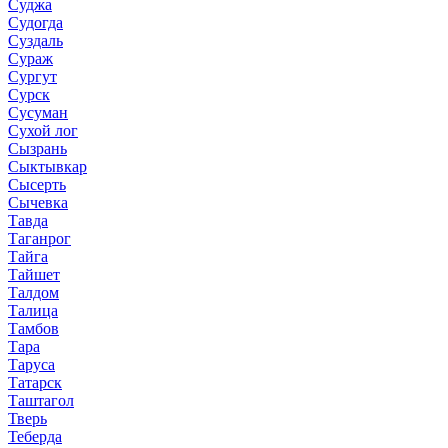
Суджа
Судогда
Суздаль
Сураж
Сургут
Сурск
Сусуман
Сухой лог
Сызрань
Сыктывкар
Сысерть
Сычевка
Тавда
Таганрог
Тайга
Тайшет
Талдом
Талица
Тамбов
Тара
Таруса
Татарск
Таштагол
Тверь
Теберда