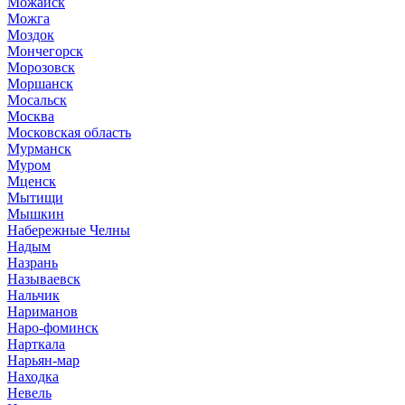
Можайск
Можга
Моздок
Мончегорск
Морозовск
Моршанск
Мосальск
Москва
Московская область
Мурманск
Муром
Мценск
Мытищи
Мышкин
Набережные Челны
Надым
Назрань
Называевск
Нальчик
Нариманов
Наро-фоминск
Нарткала
Нарьян-мар
Находка
Невель