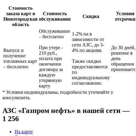
Стоимость
заказа карт в
Стоимость
Условия
Скидка
Нижегородская
обслуживания
отсрочки
область
Обслуживание
1-2% на в
– бесплатно
зависимости от
сети АЗС, до 3-
При утере -
До 30 дней,
Выпуск и
4% по акциям.
210 руб.,
решение в
получение
оплата при
день
топливных карт
Также скидки
окончании
обращения
– бесплатно
предоставляются
договора за
принимаетс
по
каждую
индивидуальному
утерянную
согласованию.
карту
* Условия индивидуальны, подробности уточняйте у
консультанта.
АЗС «Газпром нефть» в нашей сети —
1 256
На карте