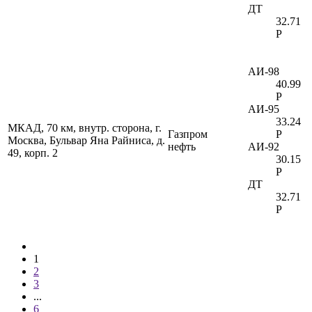
ДТ
32.71
Р
АИ-98
40.99
Р
АИ-95
33.24
МКАД, 70 км, внутр. сторона, г.
Газпром
Р
Москва, Бульвар Яна Райниса, д.
нефть
АИ-92
49, корп. 2
30.15
Р
ДТ
32.71
Р
1
2
3
...
6