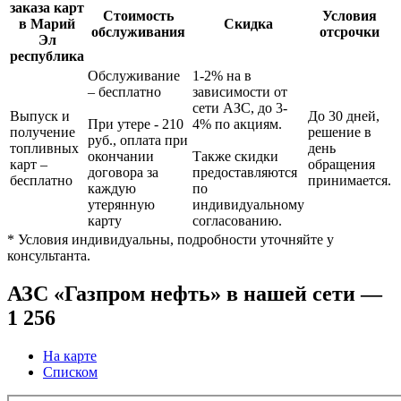
заказа карт
Стоимость
Условия
в Марий
Скидка
обслуживания
отсрочки
Эл
республика
Обслуживание
1-2% на в
– бесплатно
зависимости от
сети АЗС, до 3-
Выпуск и
До 30 дней,
При утере - 210
4% по акциям.
получение
решение в
руб., оплата при
топливных
день
окончании
Также скидки
карт
–
обращения
договора за
предоставляются
бесплатно
принимается.
каждую
по
утерянную
индивидуальному
карту
согласованию.
* Условия индивидуальны, подробности уточняйте у
консультанта.
АЗС «Газпром нефть» в нашей сети —
1 256
На карте
Списком