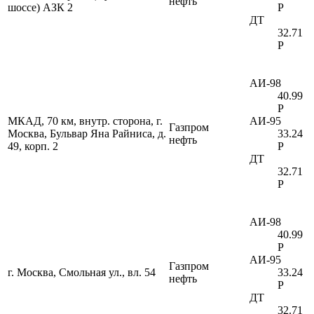
нефть
шоссе) АЗК 2
Р
ДТ
32.71
Р
АИ-98
40.99
Р
МКАД, 70 км, внутр. сторона, г.
АИ-95
Газпром
Москва, Бульвар Яна Райниса, д.
33.24
нефть
49, корп. 2
Р
ДТ
32.71
Р
АИ-98
40.99
Р
АИ-95
Газпром
г. Москва, Смольная ул., вл. 54
33.24
нефть
Р
ДТ
32.71