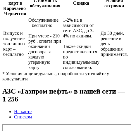
Стоимость
Условия
карт в
Скидка
обслуживания
отсрочки
Карачаево-
Черкессия
Обслуживание
1-2% на в
– бесплатно
зависимости от
сети АЗС, до 3-
Выпуск и
До 30 дней,
При утере - 210
4% по акциям.
получение
решение в
руб., оплата при
топливных
день
окончании
Также скидки
карт
–
обращения
договора за
предоставляются
бесплатно
принимается.
каждую
по
утерянную
индивидуальному
карту
согласованию.
* Условия индивидуальны, подробности уточняйте у
консультанта.
АЗС «Газпром нефть» в нашей сети —
1 256
На карте
Списком