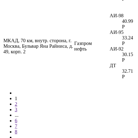
АИ-98
40.99
Р
АИ-95
33.24
МКАД, 70 км, внутр. сторона, г.
Газпром
Р
Москва, Бульвар Яна Райниса, д.
нефть
АИ-92
49, корп. 2
30.15
Р
ДТ
32.71
Р
1
2
3
...
6
7
8